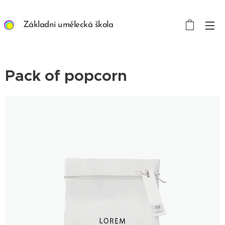
Základní umělecká škola
ART/MEDIA INSPIRION
s. r. o.
Pack of popcorn