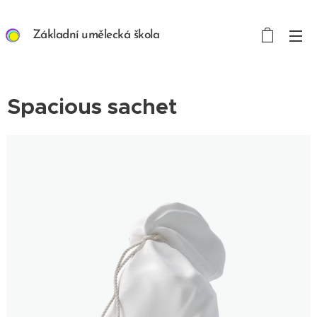
Základní umělecká škola
ART/MEDIA INSPIRION
s. r. o.
Spacious sachet