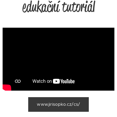
edukační tutoriál
www.jirisopko.cz/cs/