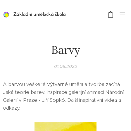
Základní umělecká škola
ART/MEDIA INSPIRION s.
r. o.
Barvy
01.08.2022
A barvou veškeré výtvarné umění a tvorba začíná.
Jaká teorie barev. Inspirace galerijní animací Národní
Galerií v Praze - Jiří Sopkó. Další inspirativní videa a
odkazy.