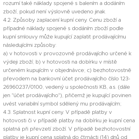
rozumí také náklady spojené s balením a dodáním
zboží, pokud není výslovně uvedeno jinak.
4.2. Způsoby zaplacení kupní ceny. Cenu zboží a
případné náklady spojené s dodáním zboží podle
kupní smlouvy může kupující zaplatit prodávajícímu
následujícími způsoby:
a) v hotovosti v provozovně prodávajícího určené k
výdeji zboží; b) v hotovosti na dobírku v místě
určeném kupujícím v objednávce; c) bezhotovostně
převodem na bankovní účet prodávajícího číslo 123-
26960237/0100, vedený u společnosti KB, a.s. (dále
jen "účet prodávajícího"), přičemž je kupující povinen
uvést variabilní symbol sdělený mu prodávajícím;
4.3. Splatnost kupní ceny. V případě platby v
hotovosti či v případě platby na dobírku je kupní cena
splatná při převzetí zboží. V případě bezhotovostní
platby je kupní cena splatná do čtrnácti (14) dnů od