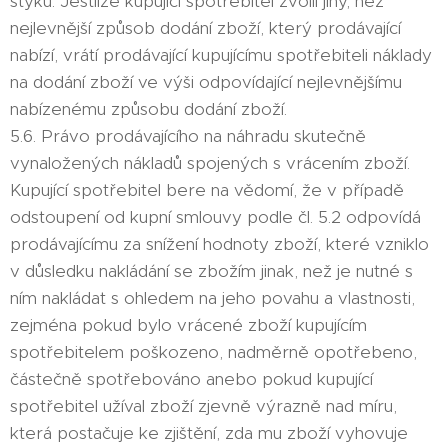
styku. Jestliže kupující spotřebitel zvolil jiný, než
nejlevnější způsob dodání zboží, který prodávající
nabízí, vrátí prodávající kupujícímu spotřebiteli náklady
na dodání zboží ve výši odpovídající nejlevnějšímu
nabízenému způsobu dodání zboží.
5.6. Právo prodávajícího na náhradu skutečně
vynaložených nákladů spojených s vrácením zboží.
Kupující spotřebitel bere na vědomí, že v případě
odstoupení od kupní smlouvy podle čl. 5.2 odpovídá
prodávajícímu za snížení hodnoty zboží, které vzniklo
v důsledku nakládání se zbožím jinak, než je nutné s
ním nakládat s ohledem na jeho povahu a vlastnosti,
zejména pokud bylo vrácené zboží kupujícím
spotřebitelem poškozeno, nadměrně opotřebeno,
částečně spotřebováno anebo pokud kupující
spotřebitel užíval zboží zjevně výrazně nad míru,
která postačuje ke zjištění, zda mu zboží vyhovuje