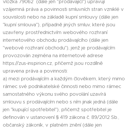
vložka 79062 (dále jen "prodávající") upravují
vzájemná práva a povinnosti smluvních stran vzniklé v
souvislosti nebo na základě kupní smlouvy (dále jen
"kupní smlouva"), případně jiných smluv, které jsou
uzavřeny prostřednictvím webového rozhraní
internetového obchodu prodávajícího (dále jen
"webové rozhraní obchodu"), jenž je prodávajícím
provozován zejména na internetové adrese
https://zus-inspirion.cz, přičemž jsou rozdílně
upravena práva a povinnosti:
a) mezi prodávajícím a každým člověkem, který mimo
rámec své podnikatelské činnosti nebo mimo rámec
samostatného výkonu svého povolání uzavírá
smlouvu s prodávajícím nebo s ním jinak jedná (dále
jen "kupující spotřebitel"), přičemž spotřebitel je
definován v ustanovení § 419 zákona č. 89/2012 Sb.,
občanský zákoník, v platném znění (dále jen