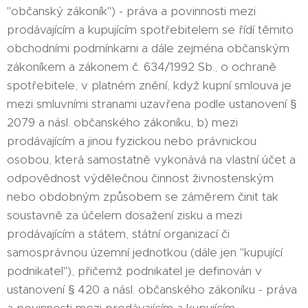
"občanský zákoník") - práva a povinnosti mezi
prodávajícím a kupujícím spotřebitelem se řídí těmito
obchodními podmínkami a dále zejména občanským
zákoníkem a zákonem č. 634/1992 Sb., o ochraně
spotřebitele, v platném znění, když kupní smlouva je
mezi smluvními stranami uzavřena podle ustanovení §
2079 a násl. občanského zákoníku, b) mezi
prodávajícím a jinou fyzickou nebo právnickou
osobou, která samostatně vykonává na vlastní účet a
odpovědnost výdělečnou činnost živnostenským
nebo obdobným způsobem se záměrem činit tak
soustavně za účelem dosažení zisku a mezi
prodávajícím a státem, státní organizací či
samosprávnou územní jednotkou (dále jen "kupující
podnikatel"), přičemž podnikatel je definován v
ustanovení § 420 a násl. občanského zákoníku - práva