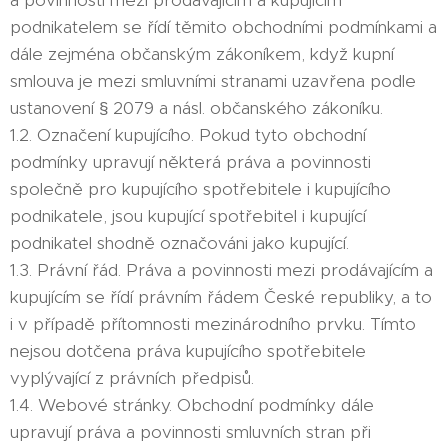
a povinnosti mezi prodávajícím a kupujícím
podnikatelem se řídí těmito obchodními podmínkami a
dále zejména občanským zákoníkem, když kupní
smlouva je mezi smluvními stranami uzavřena podle
ustanovení § 2079 a násl. občanského zákoníku.
1.2. Označení kupujícího. Pokud tyto obchodní
podmínky upravují některá práva a povinnosti
společně pro kupujícího spotřebitele i kupujícího
podnikatele, jsou kupující spotřebitel i kupující
podnikatel shodně označováni jako kupující.
1.3. Právní řád. Práva a povinnosti mezi prodávajícím a
kupujícím se řídí právním řádem České republiky, a to
i v případě přítomnosti mezinárodního prvku. Tímto
nejsou dotčena práva kupujícího spotřebitele
vyplývající z právních předpisů.
1.4. Webové stránky. Obchodní podmínky dále
upravují práva a povinnosti smluvních stran při