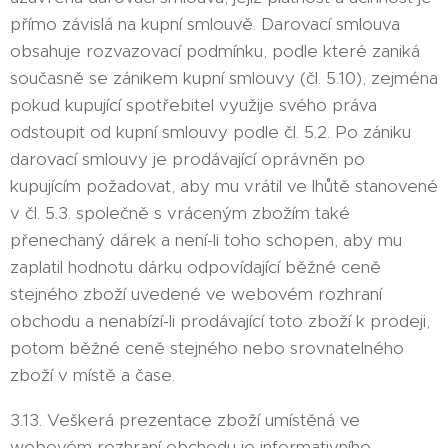
přímo závislá na kupní smlouvě. Darovací smlouva
obsahuje rozvazovací podmínku, podle které zaniká
současně se zánikem kupní smlouvy (čl. 5.10), zejména
pokud kupující spotřebitel využije svého práva
odstoupit od kupní smlouvy podle čl. 5.2. Po zániku
darovací smlouvy je prodávající oprávněn po
kupujícím požadovat, aby mu vrátil ve lhůtě stanovené
v čl. 5.3. společně s vráceným zbožím také
přenechaný dárek a není-li toho schopen, aby mu
zaplatil hodnotu dárku odpovídající běžné ceně
stejného zboží uvedené ve webovém rozhraní
obchodu a nenabízí-li prodávající toto zboží k prodeji,
potom běžné ceně stejného nebo srovnatelného
zboží v místě a čase.
3.13. Veškerá prezentace zboží umístěná ve
webovém rozhraní obchodu je informativního