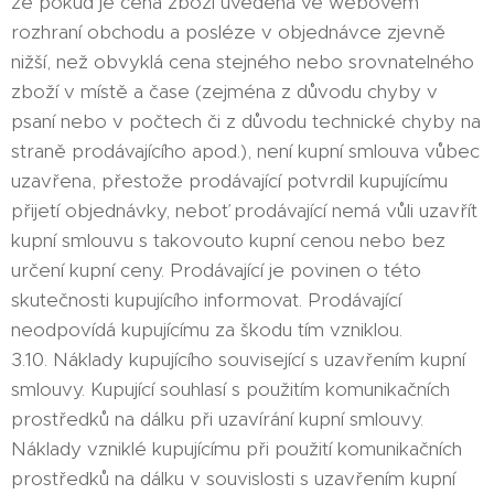
že pokud je cena zboží uvedená ve webovém
rozhraní obchodu a posléze v objednávce zjevně
nižší, než obvyklá cena stejného nebo srovnatelného
zboží v místě a čase (zejména z důvodu chyby v
psaní nebo v počtech či z důvodu technické chyby na
straně prodávajícího apod.), není kupní smlouva vůbec
uzavřena, přestože prodávající potvrdil kupujícímu
přijetí objednávky, neboť prodávající nemá vůli uzavřít
kupní smlouvu s takovouto kupní cenou nebo bez
určení kupní ceny. Prodávající je povinen o této
skutečnosti kupujícího informovat. Prodávající
neodpovídá kupujícímu za škodu tím vzniklou.
3.10. Náklady kupujícího související s uzavřením kupní
smlouvy. Kupující souhlasí s použitím komunikačních
prostředků na dálku při uzavírání kupní smlouvy.
Náklady vzniklé kupujícímu při použití komunikačních
prostředků na dálku v souvislosti s uzavřením kupní