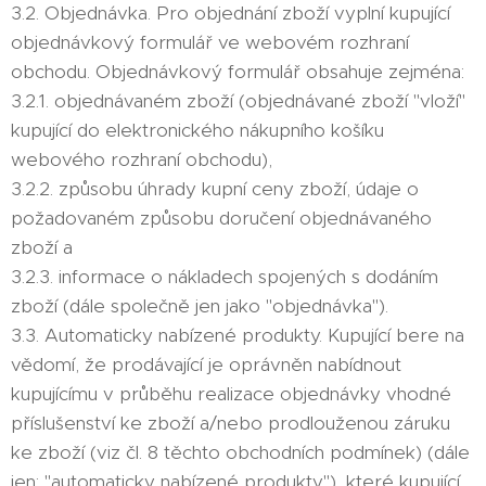
3.2. Objednávka. Pro objednání zboží vyplní kupující
objednávkový formulář ve webovém rozhraní
obchodu. Objednávkový formulář obsahuje zejména:
3.2.1. objednávaném zboží (objednávané zboží "vloží"
kupující do elektronického nákupního košíku
webového rozhraní obchodu),
3.2.2. způsobu úhrady kupní ceny zboží, údaje o
požadovaném způsobu doručení objednávaného
zboží a
3.2.3. informace o nákladech spojených s dodáním
zboží (dále společně jen jako "objednávka").
3.3. Automaticky nabízené produkty. Kupující bere na
vědomí, že prodávající je oprávněn nabídnout
kupujícímu v průběhu realizace objednávky vhodné
příslušenství ke zboží a/nebo prodlouženou záruku
ke zboží (viz čl. 8 těchto obchodních podmínek) (dále
jen: "automaticky nabízené produkty"), které kupující