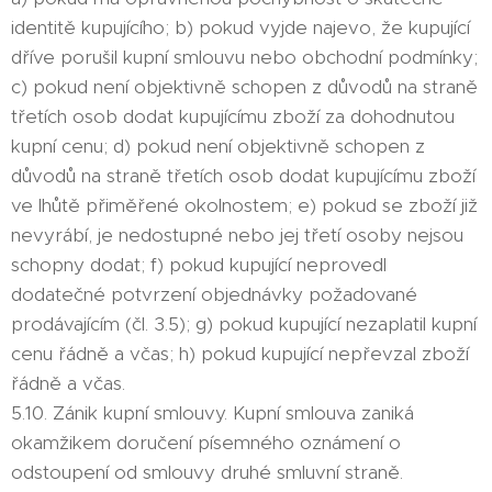
identitě kupujícího; b) pokud vyjde najevo, že kupující
dříve porušil kupní smlouvu nebo obchodní podmínky;
c) pokud není objektivně schopen z důvodů na straně
třetích osob dodat kupujícímu zboží za dohodnutou
kupní cenu; d) pokud není objektivně schopen z
důvodů na straně třetích osob dodat kupujícímu zboží
ve lhůtě přiměřené okolnostem; e) pokud se zboží již
nevyrábí, je nedostupné nebo jej třetí osoby nejsou
schopny dodat; f) pokud kupující neprovedl
dodatečné potvrzení objednávky požadované
prodávajícím (čl. 3.5); g) pokud kupující nezaplatil kupní
cenu řádně a včas; h) pokud kupující nepřevzal zboží
řádně a včas.
5.10. Zánik kupní smlouvy. Kupní smlouva zaniká
okamžikem doručení písemného oznámení o
odstoupení od smlouvy druhé smluvní straně.