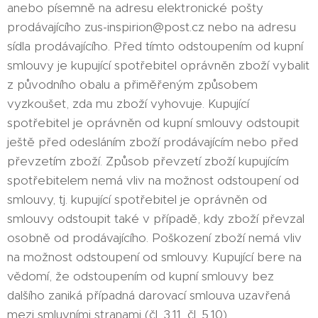
anebo písemně na adresu elektronické pošty
prodávajícího zus-inspirion@post.cz nebo na adresu
sídla prodávajícího. Před tímto odstoupením od kupní
smlouvy je kupující spotřebitel oprávněn zboží vybalit
z původního obalu a přiměřeným způsobem
vyzkoušet, zda mu zboží vyhovuje. Kupující
spotřebitel je oprávněn od kupní smlouvy odstoupit
ještě před odesláním zboží prodávajícím nebo před
převzetím zboží. Způsob převzetí zboží kupujícím
spotřebitelem nemá vliv na možnost odstoupení od
smlouvy, tj. kupující spotřebitel je oprávněn od
smlouvy odstoupit také v případě, kdy zboží převzal
osobně od prodávajícího. Poškození zboží nemá vliv
na možnost odstoupení od smlouvy. Kupující bere na
vědomí, že odstoupením od kupní smlouvy bez
dalšího zaniká případná darovací smlouva uzavřená
mezi smluvními stranami (čl. 3.11, čl. 5.10).