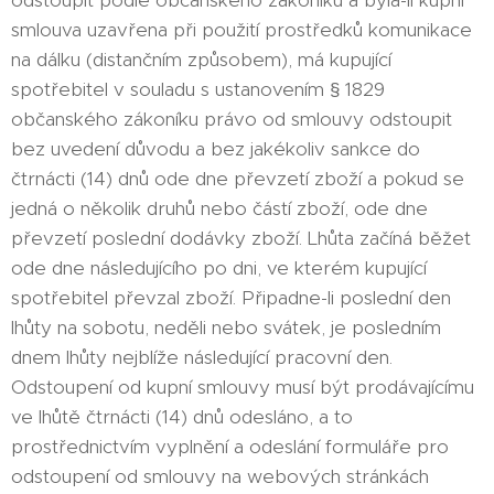
odstoupit podle občanského zákoníku a byla-li kupní
smlouva uzavřena při použití prostředků komunikace
na dálku (distančním způsobem), má kupující
spotřebitel v souladu s ustanovením § 1829
občanského zákoníku právo od smlouvy odstoupit
bez uvedení důvodu a bez jakékoliv sankce do
čtrnácti (14) dnů ode dne převzetí zboží a pokud se
jedná o několik druhů nebo částí zboží, ode dne
převzetí poslední dodávky zboží. Lhůta začíná běžet
ode dne následujícího po dni, ve kterém kupující
spotřebitel převzal zboží. Připadne-li poslední den
lhůty na sobotu, neděli nebo svátek, je posledním
dnem lhůty nejblíže následující pracovní den.
Odstoupení od kupní smlouvy musí být prodávajícímu
ve lhůtě čtrnácti (14) dnů odesláno, a to
prostřednictvím vyplnění a odeslání formuláře pro
odstoupení od smlouvy na webových stránkách