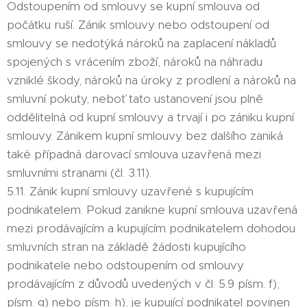
Odstoupením od smlouvy se kupní smlouva od
počátku ruší. Zánik smlouvy nebo odstoupení od
smlouvy se nedotýká nároků na zaplacení nákladů
spojených s vrácením zboží, nároků na náhradu
vzniklé škody, nároků na úroky z prodlení a nároků na
smluvní pokuty, neboť tato ustanovení jsou plně
oddělitelná od kupní smlouvy a trvají i po zániku kupní
smlouvy. Zánikem kupní smlouvy bez dalšího zaniká
také případná darovací smlouva uzavřená mezi
smluvními stranami (čl. 3.11).
5.11. Zánik kupní smlouvy uzavřené s kupujícím
podnikatelem. Pokud zanikne kupní smlouva uzavřená
mezi prodávajícím a kupujícím podnikatelem dohodou
smluvních stran na základě žádosti kupujícího
podnikatele nebo odstoupením od smlouvy
prodávajícím z důvodů uvedených v čl. 5.9 písm. f),
písm. g) nebo písm. h), je kupující podnikatel povinen