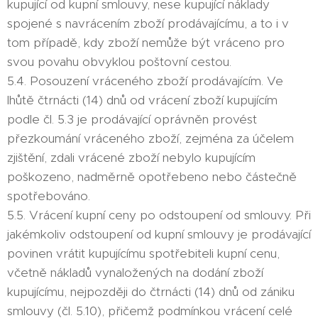
kupující od kupní smlouvy, nese kupující náklady
spojené s navrácením zboží prodávajícímu, a to i v
tom případě, kdy zboží nemůže být vráceno pro
svou povahu obvyklou poštovní cestou.
5.4. Posouzení vráceného zboží prodávajícím. Ve
lhůtě čtrnácti (14) dnů od vrácení zboží kupujícím
podle čl. 5.3 je prodávající oprávněn provést
přezkoumání vráceného zboží, zejména za účelem
zjištění, zdali vrácené zboží nebylo kupujícím
poškozeno, nadměrně opotřebeno nebo částečně
spotřebováno.
5.5. Vrácení kupní ceny po odstoupení od smlouvy. Při
jakémkoliv odstoupení od kupní smlouvy je prodávající
povinen vrátit kupujícímu spotřebiteli kupní cenu,
včetně nákladů vynaložených na dodání zboží
kupujícímu, nejpozději do čtrnácti (14) dnů od zániku
smlouvy (čl. 5.10), přičemž podmínkou vrácení celé