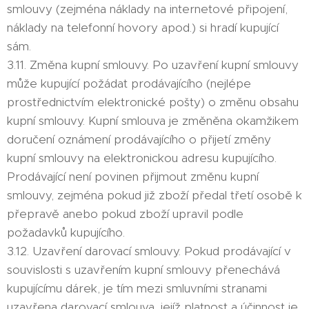
smlouvy (zejména náklady na internetové připojení,
náklady na telefonní hovory apod.) si hradí kupující
sám.
3.11. Změna kupní smlouvy. Po uzavření kupní smlouvy
může kupující požádat prodávajícího (nejlépe
prostřednictvím elektronické pošty) o změnu obsahu
kupní smlouvy. Kupní smlouva je změněna okamžikem
doručení oznámení prodávajícího o přijetí změny
kupní smlouvy na elektronickou adresu kupujícího.
Prodávající není povinen přijmout změnu kupní
smlouvy, zejména pokud již zboží předal třetí osobě k
přepravě anebo pokud zboží upravil podle
požadavků kupujícího.
3.12. Uzavření darovací smlouvy. Pokud prodávající v
souvislosti s uzavřením kupní smlouvy přenechává
kupujícímu dárek, je tím mezi smluvními stranami
uzavřena darovací smlouva, jejíž platnost a účinnost je