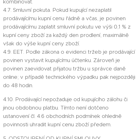
kombinovat.
4.7. Smluvní pokuta. Pokud kupující nezaplatil
prodávajícímu kupní cenu řádně a včas, je povinen
prodávajícímu zaplatit smluvní pokutu ve výši 0,1 % z
kupní ceny zboží za každý den prodlení, maximálně
však do výše kupní ceny zboží.
4.9. EET. Podle zákona o evidenci tržeb je prodávající
povinen vystavit kupujícímu účtenku. Zároveň je
povinen zaevidovat přijatou tržbu u správce daně
online; v případě technického výpadku pak nejpozději
do 48 hodin.
4.10. Prodávající nepožaduje od kupujícího zálohu či
jinou obdobnou platbu. Tímto není dotčeno
ustanovení čl. 4.6 obchodních podmínek ohledně
povinnosti uhradit kupní cenu zboží předem.
5. ODSTOUPENÍ OD KUPNÍ SMLOUVY