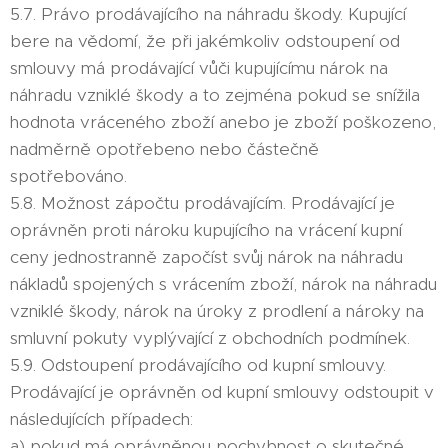
5.7. Právo prodávajícího na náhradu škody. Kupující
bere na vědomí, že při jakémkoliv odstoupení od
smlouvy má prodávající vůči kupujícímu nárok na
náhradu vzniklé škody a to zejména pokud se snížila
hodnota vráceného zboží anebo je zboží poškozeno,
nadměrně opotřebeno nebo částečně
spotřebováno.
5.8. Možnost zápočtu prodávajícím. Prodávající je
oprávněn proti nároku kupujícího na vrácení kupní
ceny jednostranně započíst svůj nárok na náhradu
nákladů spojených s vrácením zboží, nárok na náhradu
vzniklé škody, nárok na úroky z prodlení a nároky na
smluvní pokuty vyplývající z obchodních podmínek.
5.9. Odstoupení prodávajícího od kupní smlouvy.
Prodávající je oprávněn od kupní smlouvy odstoupit v
následujících případech:
a) pokud má oprávněnou pochybnost o skutečné