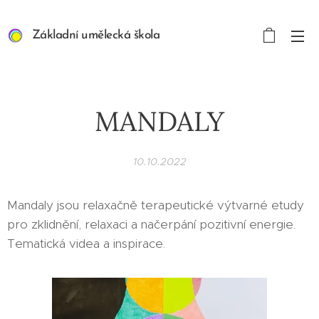
Základní umělecká škola
ART/MEDIA INSPIRION s.
r. o.
MANDALY
10.10.2022
Mandaly jsou relaxačně terapeutické výtvarné etudy
pro zklidnění, relaxaci a načerpání pozitivní energie.
Tematická videa a inspirace.