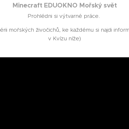
Minecraft EDUOKNO Mořský svět
Prohlédni si výtvarné práce.
alérii mořských živočichů, ke každému si najdi infor
v Kvízu níže)