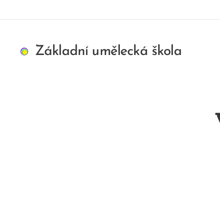
Základní umělecká škola
ART/MEDIA
INSPIRION s. r. o.