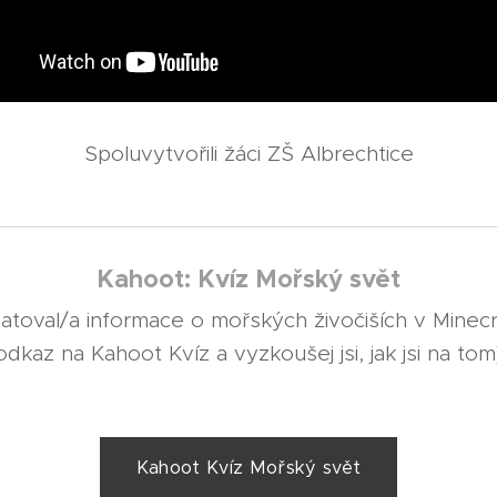
Spoluvytvořili žáci ZŠ Albrechtice
Kahoot: Kvíz Mořský svět
toval/a informace o mořských živočiších v Minecraft
odkaz na Kahoot Kvíz a vyzkoušej jsi, jak jsi na tom
Kahoot Kvíz Mořský svět