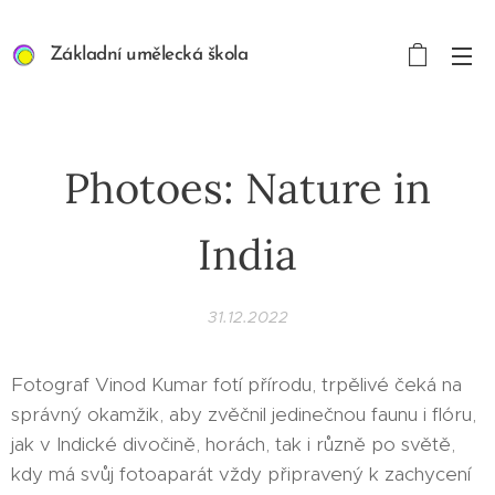
Základní umělecká škola
ART/MEDIA INSPIRION s.
r. o.
Photoes: Nature in
India
31.12.2022
Fotograf Vinod Kumar fotí přírodu, trpělivé čeká na
správný okamžik, aby zvěčnil jedinečnou faunu i flóru,
jak v Indické divočině, horách, tak i různě po světě,
kdy má svůj fotoaparát vždy připravený k zachycení