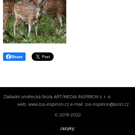
Share
Základní umělecká škola ART/MEDIA INSPIRION s. r. o.
web: www.zus-inspirion.cz e-mail: zus-inspirion@post.cz
© 2019-2022
Jazyky