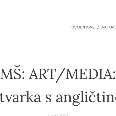
ÚVOD/HOME
AKTUAL
MŠ: ART/MEDIA:
tvarka s angličti
05.10.2022