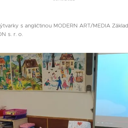
 výtvarky s angličtinou MODERN ART/MEDIA Základ
 s. r. o.