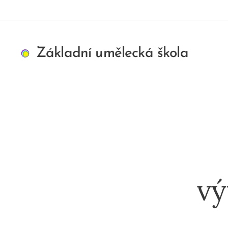
Základní umělecká škola
ART/MEDIA
INSPIRION s. r. o.
vý